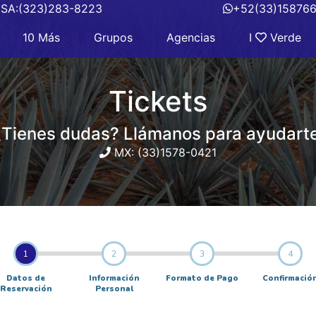
SA:(323)283-8223
+52(33)15876
10 Más
Grupos
Agencias
I
Verde
Tickets
¿Tienes dudas? Llámanos para ayudarte
MX: (33)1578-0421