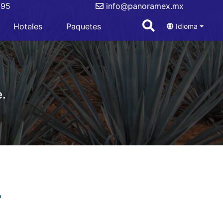
695
info@panoramex.mx
Hoteles
Paquetes
Idioma
.