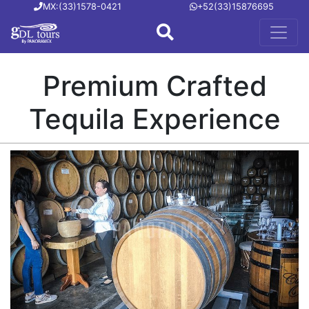
MX:(33)1578-0421
+52(33)15876695
Premium Crafted
Tequila Experience