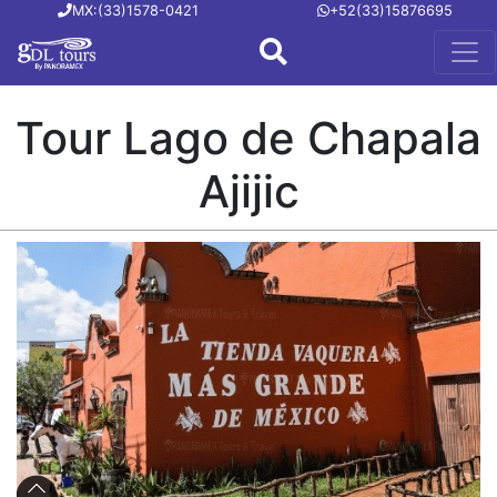
MX:(33)1578-0421
+52(33)15876695
Tour Lago de Chapala
Ajijic